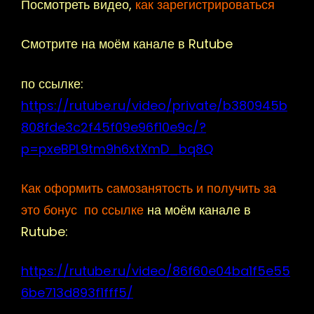
Посмотреть видео,
как зарегистрироваться
Смотрите на моём канале в Rutube
по ссылке:
https://rutube.ru/video/private/b380945b
808fde3c2f45f09e96f10e9c/?
p=pxeBPL9tm9h6xtXmD_bq8Q
Как оформить самозанятость и получить за
это бонус по ссылке
на моём канале в
Rutube:
https://rutube.ru/video/86f60e04ba1f5e55
6be713d893f1fff5/