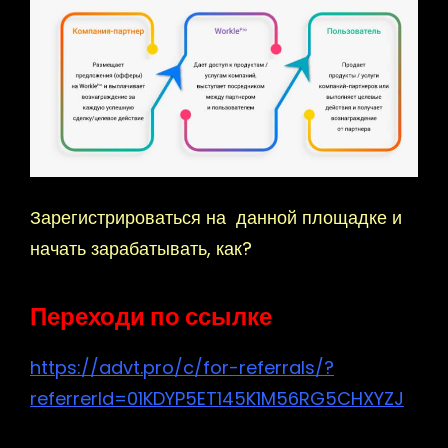
Зарегистрироваться на
данной площадке и
начать зарабатывать, как?
Переходи по ссылке
https://advt.pro/c/for-referrals/?
referrerId=01KDYP5ET145K1M56RG5CHXYZJ