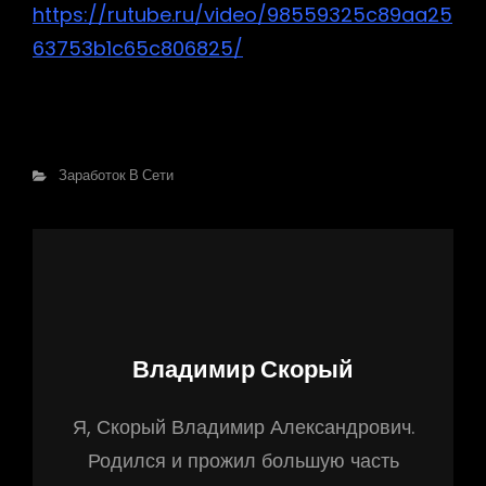
https://rutube.ru/video/98559325c89aa25
63753b1c65c806825/
Рубрики
Заработок В Сети
Автор:
Владимир Скорый
Я, Скорый Владимир Александрович.
Родился и прожил большую часть