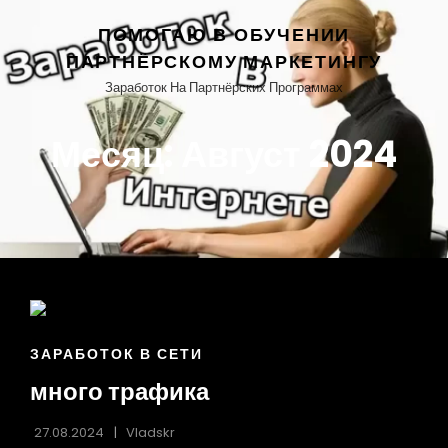
ПОМОГАЮ В ОБУЧЕНИИ
ПАРТНЁРСКОМУ МАРКЕТИНГУ
Заработок На Партнёрских Программах
Месяц:
Август 2024
ыть
нее
ССЫЛКИ
ЗАРАБОТОК В СЕТИ
РУБРИК
много трафика
27.08.2024
Vladskr