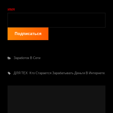
имя
Подписаться
Рубрики
Заработок В Сети
Метки,
ДЛЯ ТЕХ
Кто Старается Зарабатывать Деньги В Интернете.