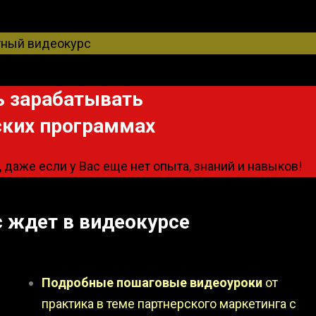
тный видеокурс
ь зарабатывать
ских программах
, даже если у Вас еще нет опыта, знаний и навыков!
с ждет в видеокурсе
Подробные пошаговые видеоуроки
от
практика в теме партнерского маркетинга с