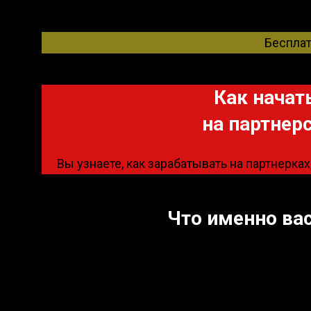
Беспла
Как начат
на партнер
Вы узнаете, как зарабатывать на партнерках
Что именно ва