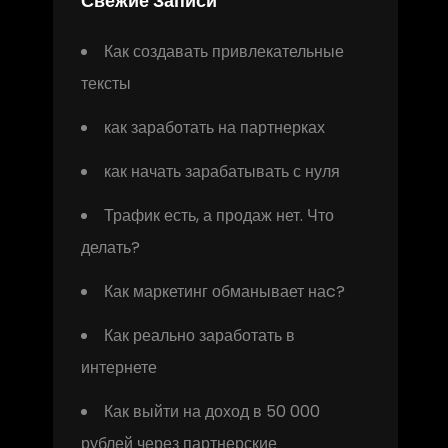
Свежие Записи
Как создавать привлекательные
тексты
как заработать на партнерках
как начать зарабатывать с нуля
Трафик есть, а продаж нет. Что
делать?
Как маркетинг обманывает наc?
Как реально заработать в
интернете
Как выйти на доход в 50 000
рублей через партнерские