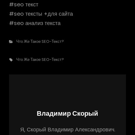
#seo текст
#seo тексты +для сайта
#seo анализ текста
Рубрики
Что Же Такое SEO-Текст?
Метки,
Что Же Такое SEO-Текст?
Автор:
Владимир Скорый
Я, Скорый Владимир Александрович.