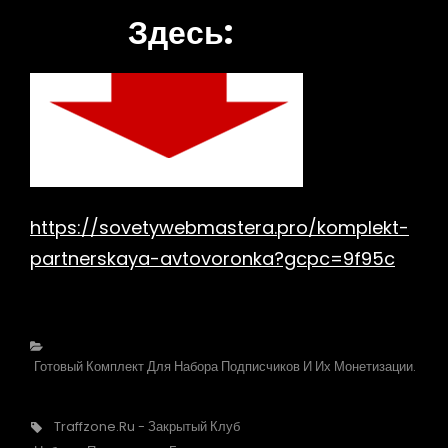
Здесь:
https://sovetywebmastera.pro/komplekt-
partnerskaya-avtovoronka?gcpc=9f95c
Рубрики
Готовый Комплект Для Набора Подписчиков И Их Монетизации.
Метки,
Traffzone.ru - Закрытый Клуб