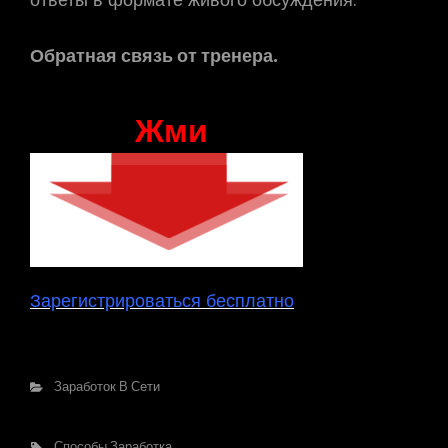
Обратная связь от тренера.
Жми
Зарегистрироваться бесплатно
Рубрики
Заработок В Сети
Метки,
Способы Заработка