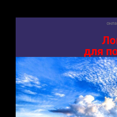
онла
Ло
для п