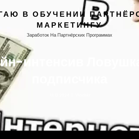
ГАЮ В ОБУЧЕНИИ ПАРТНЁР
МАРКЕТИНГУ
Заработок На Партнёрских Программах
йн-интенсив Ловушк
подписчика
13.12.2024
Vladskr