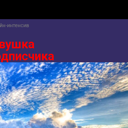
йн-интенсив
вушка
одписчика