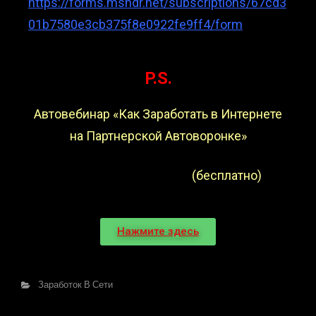
https://forms.msndr.net/subscriptions/67cd3
01b7580e3cb375f8e0922fe9ff4/form
P.S.
Автовебинар «Как Заработать в Интернете
на Партнерской Автоворонке»
(бесплатно)
Нажмите здесь
Заработок В Сети