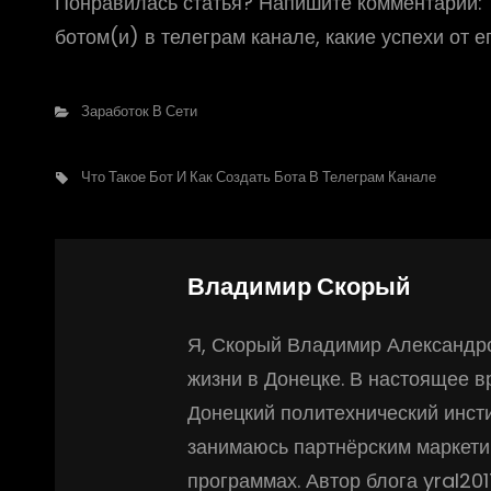
Понравилась статья? Напишите комментарий: е
ботом(и) в телеграм канале, какие успехи от 
Рубрики
Заработок В Сети
Метки,
Что Такое Бот И Как Создать Бота В Телеграм Канале
Автор:
Владимир Скорый
Я, Скорый Владимир Александро
жизни в Донецке. В настоящее 
Донецкий политехнический инсти
занимаюсь партнёрским маркети
программах. Автор блога yral20