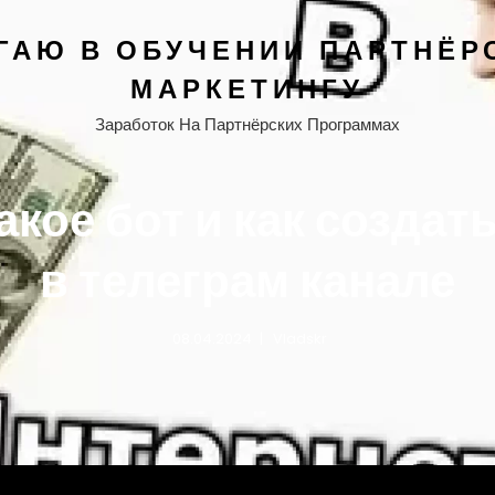
ГАЮ В ОБУЧЕНИИ ПАРТНЁР
МАРКЕТИНГУ
Заработок На Партнёрских Программах
акое бот и как создат
в телеграм канале
08.04.2024
Vladskr