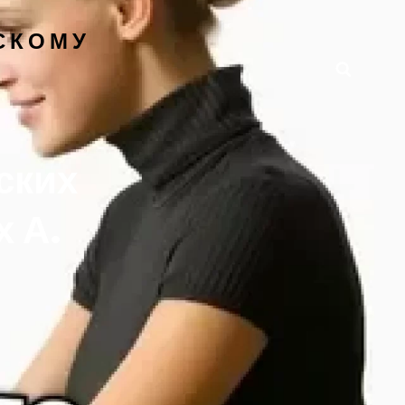
СКОМУ
Поиск
ских
х А.