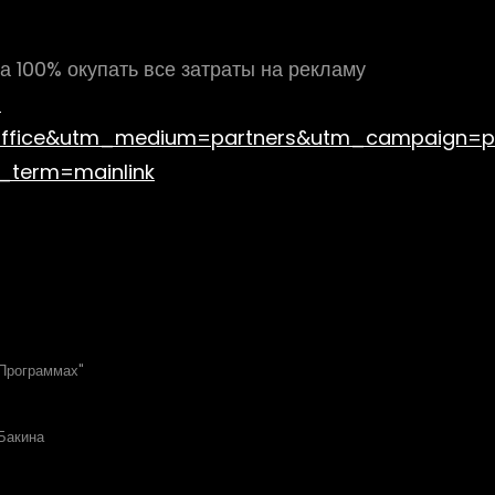
на 100% окупать все затраты на рекламу
?
office&utm_medium=partners&utm_campaign=
_term=mainlink
 Программах"
 Бакина