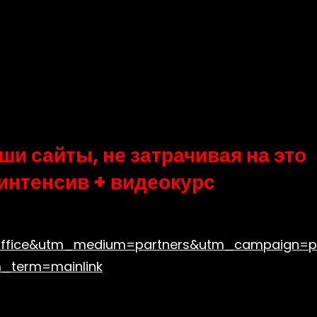
аши сайты, не затрачивая на это
интенсив + видеокурс
office&utm_medium=partners&utm_campaign=
m_term=mainlink