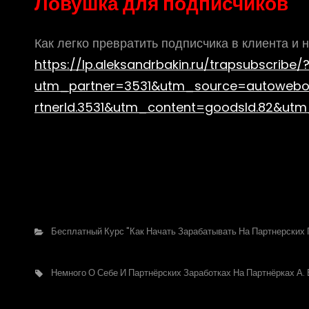
Ловушка для подписчиков
Как легко превратить подписчика в клиента и 
https://lp.aleksandrbakin.ru/trapsubscribe/
utm_partner=3531&utm_source=autoweb
rtnerId.3531&utm_content=goodsId.82&utm
Рубрики
Бесплатный Курс "Как Начать Зарабатывать На Партнерских
Метки,
Немного О Себе И Партнёрских Заработках На Партнёрках А.