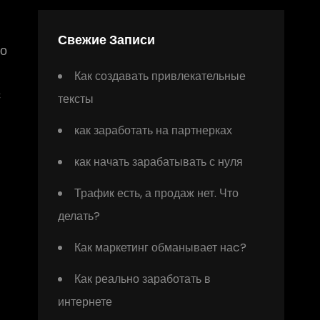
Свежие Записи
го
Как создавать привлекательные
с
тексты
как заработать на партнерках
как начать зарабатывать с нуля
Трафик есть, а продаж нет. Что
делать?
Как маркетинг обманывает наc?
Как реально заработать в
интернете