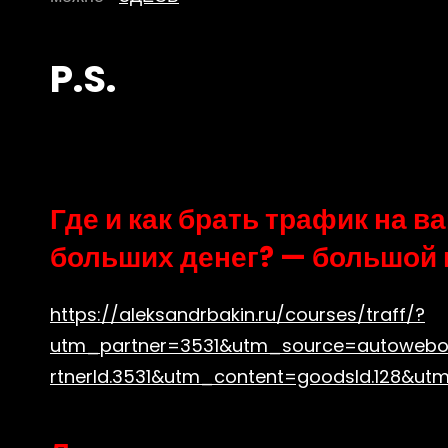
P.S.
Где и как брать трафик на в
больших денег? — большой 
https://aleksandrbakin.ru/courses/traff/?
utm_partner=3531&utm_source=autoweb
rtnerId.3531&utm_content=goodsId.128&ut