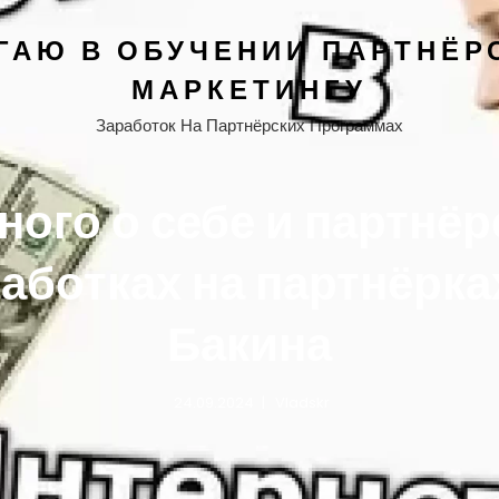
ГАЮ В ОБУЧЕНИИ ПАРТНЁР
МАРКЕТИНГУ
Заработок На Партнёрских Программах
ного о себе и партнёр
аботках на партнёрка
Бакина
24.09.2024
Vladskr