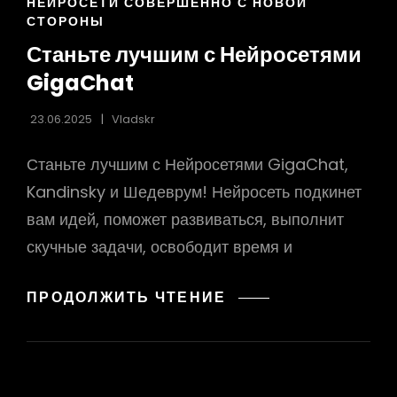
ССЫЛКИ
НЕЙРОСЕТИ СОВЕРШЕННО С НОВОЙ
РУБРИК
СТОРОНЫ
Станьте лучшим с Нейросетями
GigaChat
23.06.2025
Vladskr
Станьте лучшим с Нейросетями GigaChat,
Kandinsky и Шедеврум! Нейросеть подкинет
вам идей, поможет развиваться, выполнит
скучные задачи, освободит время и
СТАНЬТЕ
ПРОДОЛЖИТЬ ЧТЕНИЕ
ЛУЧШИМ
С
НЕЙРОСЕТЯМИ
GIGACHAT