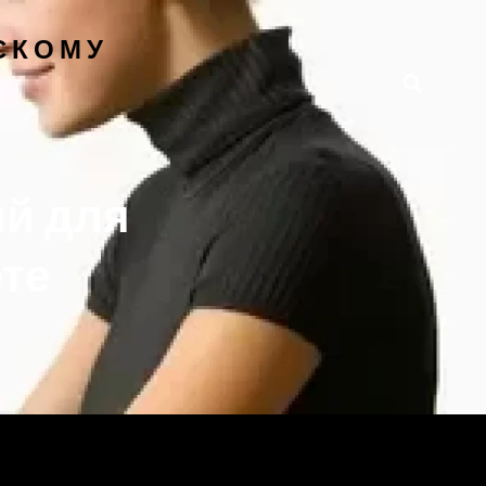
СКОМУ
Поиск
ий для
те