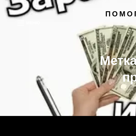
ПОМО
МЕНЮ
Метк
п