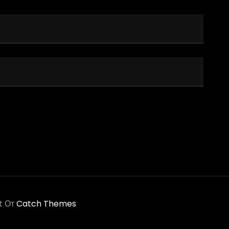
t От
Catch Themes