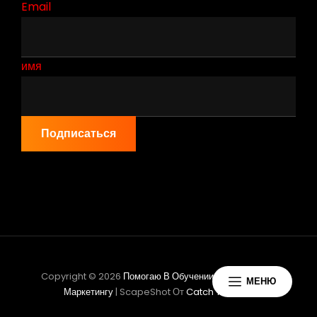
Email
имя
Подписаться
Copyright © 2026
Помогаю В Обучении Партнёрскому
МЕНЮ
Маркетингу
|
ScapeShot От
Catch Themes