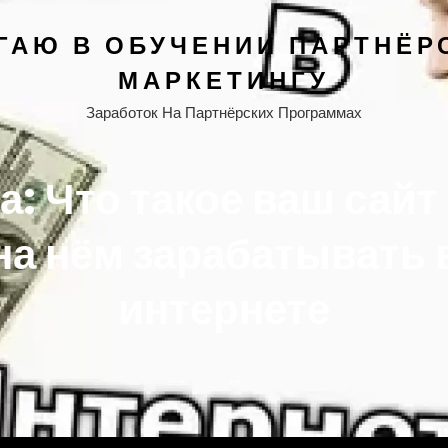
ГАЮ В ОБУЧЕНИИ ПАРТНЁР
МАРКЕТИНГУ
Заработок На Партнёрских Программах
а:
Что такое ваш сайт 
на нём зарабатывать 
интернете