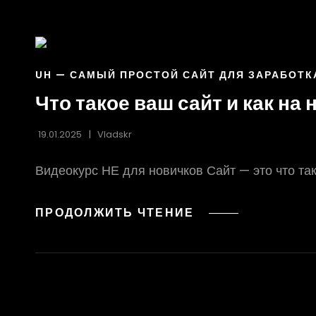
ССЫЛКИ
UH — САМЫЙ ПРОСТОЙ САЙТ ДЛЯ ЗАРАБОТК
РУБРИК
Что такое ваш сайт и как на
19.01.2025
Vladskr
Видеокурс НЕ для новичков Сайт — это что тако
ЧТО
ПРОДОЛЖИТЬ ЧТЕНИЕ
ТАКОЕ
ВАШ
САЙТ
И
КАК